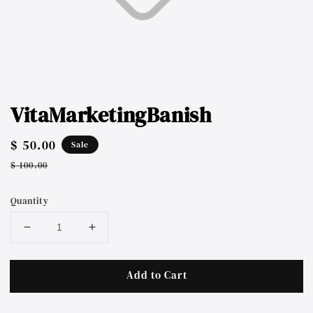
VitaMarketingBanish
Sale
$ 50.00
Sale
price
Regular
$ 100.00
price
Quantity
Add to Cart