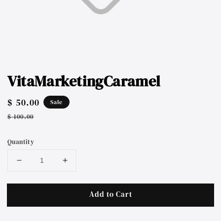
VitaMarketingCaramel
Sale
$ 50.00
Sale
price
Regular
$ 100.00
price
Quantity
Add to Cart