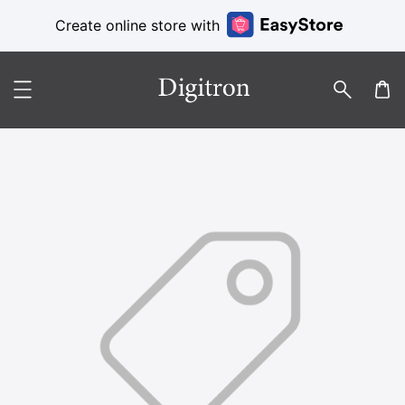
Create online store with