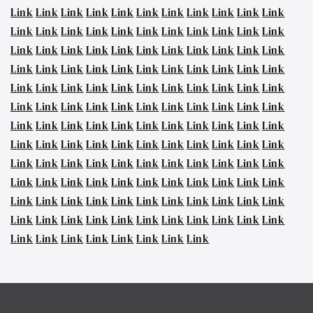
Link
Link
Link
Link
Link
Link
Link
Link
Link
Link
Link
Link
Link
Link
Link
Link
Link
Link
Link
Link
Link
Link
Link
Link
Link
Link
Link
Link
Link
Link
Link
Link
Link
Link
Link
Link
Link
Link
Link
Link
Link
Link
Link
Link
Link
Link
Link
Link
Link
Link
Link
Link
Link
Link
Link
Link
Link
Link
Link
Link
Link
Link
Link
Link
Link
Link
Link
Link
Link
Link
Link
Link
Link
Link
Link
Link
Link
Link
Link
Link
Link
Link
Link
Link
Link
Link
Link
Link
Link
Link
Link
Link
Link
Link
Link
Link
Link
Link
Link
Link
Link
Link
Link
Link
Link
Link
Link
Link
Link
Link
Link
Link
Link
Link
Link
Link
Link
Link
Link
Link
Link
Link
Link
Link
Link
Link
Link
Link
Link
Link
Link
Link
Link
Link
Link
Link
Link
Link
Link
Link