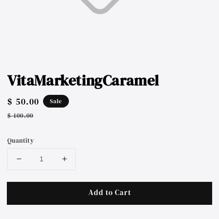
VitaMarketingCaramel
Sale
$ 50.00
Sale
price
Regular
$ 100.00
price
Quantity
Add to Cart